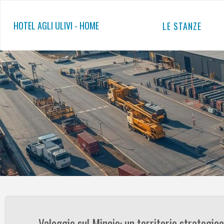
Salta
al
HOTEL AGLI ULIVI - HOME
LE STANZE
contenuto
Valeggio sul Mincio: un territorio strategico 