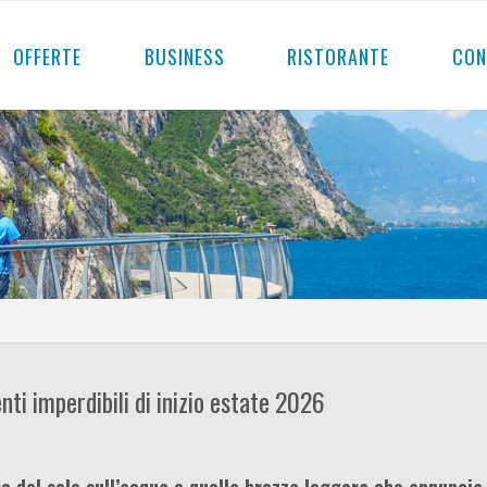
OFFERTE
BUSINESS
RISTORANTE
CON
nti imperdibili di inizio estate 2026
sso del sole sull’acqua e quella brezza leggera che annuncia