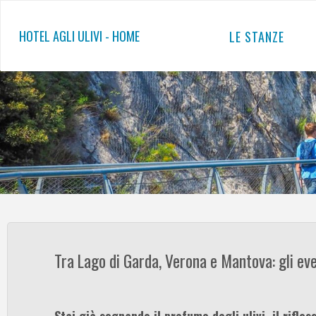
Salta
al
HOTEL AGLI ULIVI - HOME
LE STANZE
contenuto
Tra Lago di Garda, Verona e Mantova: gli eve
Stai già sognando il profumo degli ulivi, il rifle