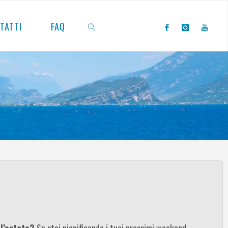
TATTI
FAQ
CERCA
 l’estate?
Se stai pianificando i tuoi prossimi weekend