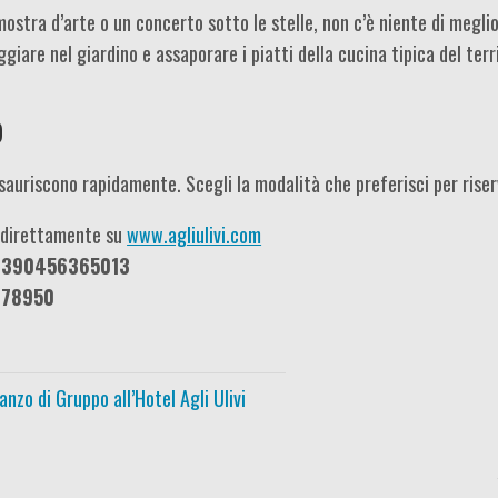
stra d’arte o un concerto sotto le stelle, non c’è niente di meglio c
ggiare nel giardino e assaporare i piatti della cucina tipica del terr
o
i esauriscono rapidamente. Scegli la modalità che preferisci per rise
a direttamente su
www.agliulivi.com
+390456365013
478950
anzo di Gruppo all’Hotel Agli Ulivi