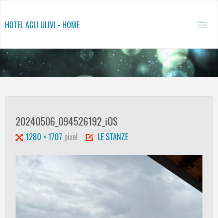
Salta
al
HOTEL AGLI ULIVI - HOME
contenuto
20240506_094526192_iOS
Tutta
1280 × 1707
pixel
LE STANZE
larghezza