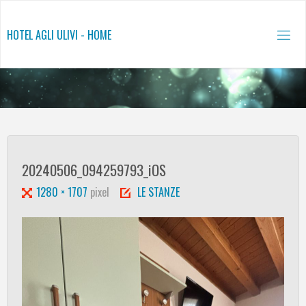
Salta
al
HOTEL AGLI ULIVI - HOME
contenuto
20240506_094259793_iOS
Tutta
1280 × 1707
pixel
LE STANZE
larghezza