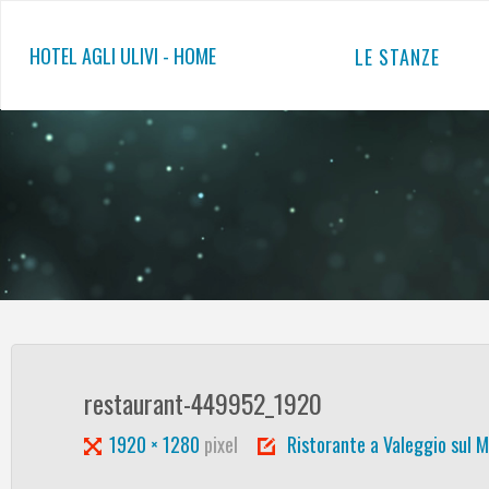
Salta
al
HOTEL AGLI ULIVI - HOME
LE STANZE
contenuto
restaurant-449952_1920
Tutta
1920 × 1280
pixel
Ristorante a Valeggio sul M
larghezza