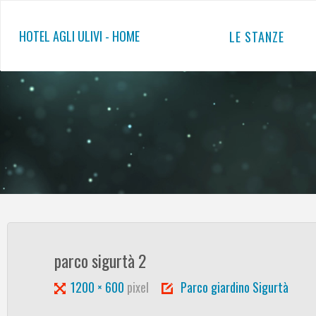
Salta
al
HOTEL AGLI ULIVI - HOME
LE STANZE
contenuto
parco sigurtà 2
Tutta
1200 × 600
pixel
Parco giardino Sigurtà
larghezza