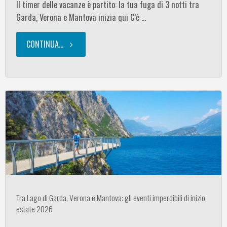
Il timer delle vacanze è partito: la tua fuga di 3 notti tra
Garda, Verona e Mantova inizia qui C’è …
CONTINUA...
"Fuga
di
3
notti
tra
Garda,
Verona
Tra Lago di Garda, Verona e Mantova: gli eventi imperdibili di inizio
estate 2026
e