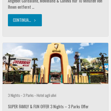
Angebot Gardaland, Movieland & Caneva nur 10 Minuten von
tra
Ihnen entfernt …
Valeggio
CONTINUA...
"3
e
Notti
il
–
Garda"
3
Parchi
–
Hotel
3 Nights – 3 Parks – Hotel agli ulivi
agli
SUPER FAMILY & FUN OFFER 3 Nights – 3 Parks Offer