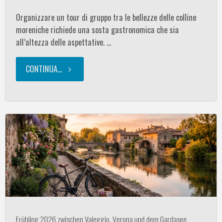
gli
Organizzare un tour di gruppo tra le bellezze delle colline
eventi
moreniche richiede una sosta gastronomica che sia
all’altezza delle aspettative. …
imperdibili
CONTINUA...
"Il
di
Gusto
inizio
dell’Accoglienza
estate
a
2026"
Valeggio
sul
Mincio:
Frühling 2026 zwischen Valeggio, Verona und dem Gardasee