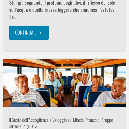
Stai già sognando il profumo degli ulivi, il riflesso del sole
Mantova"
sull’acqua e quella brezza leggera che annuncia l’estate?
Se …
CONTINUA...
"Tra
Lago
di
Garda,
Verona
e
Mantova:
Il Gusto dell’Accoglienza a Valeggio sul Mincio: Pranzo di Gruppo
all’Hotel Agli Ulivi