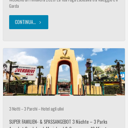
Garda
Gardasee"
CONTINUA...
"Weekend
di
Primavera
2026:
La
Tua
Fuga
3 Notti – 3 Parchi – Hotel agli ulivi
Esclusiva
SUPER FAMILIEN- & SPASSANGEBOT 3 Nächte – 3 Parks