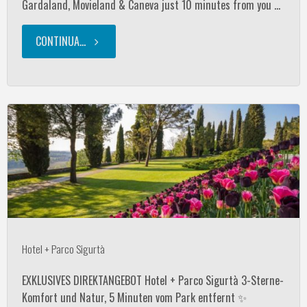
Gardaland, Movieland & Caneva just 10 minutes from you …
ulivi"
CONTINUA...
"3
Nights
–
3
Parks
–
Hotel
Hotel + Parco Sigurtà
agli
EXKLUSIVES DIREKTANGEBOT Hotel + Parco Sigurtà 3-Sterne-
Komfort und Natur, 5 Minuten vom Park entfernt ✨
ulivi"