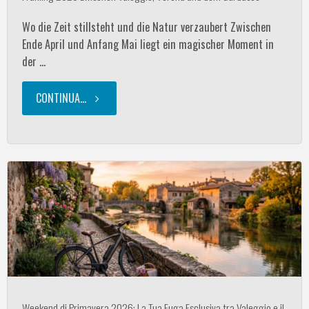
Pranzo
Wo die Zeit stillsteht und die Natur verzaubert Zwischen
Ende April und Anfang Mai liegt ein magischer Moment in
di
der …
Gruppo
CONTINUA...
"Frühling
all’Hotel
2026
Agli
zwischen
Ulivi"
Valeggio,
Verona
und
dem
Weekend di Primavera 2026: La Tua Fuga Esclusiva tra Valeggio e il