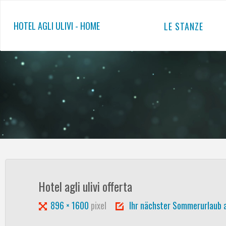
Salta
al
HOTEL AGLI ULIVI - HOME
LE STANZE
contenuto
Hotel agli ulivi offerta
Tutta
896 × 1600
pixel
Ihr nächster Sommerurlaub 
larghezza