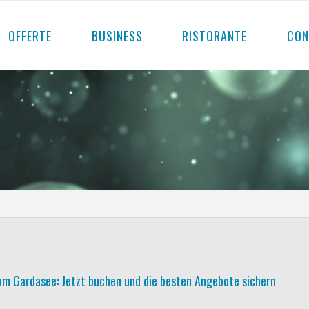
OFFERTE
BUSINESS
RISTORANTE
CON
am Gardasee: Jetzt buchen und die besten Angebote sichern