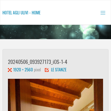
Salta
al
HOTEL AGLI ULIVI - HOME
contenuto
20240506_093927173_iOS-1-4
Tutta
1920 × 2560
pixel
LE STANZE
larghezza