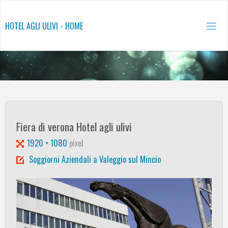
Salta
al
HOTEL AGLI ULIVI - HOME
contenuto
Fiera di verona Hotel agli ulivi
Tutta
1920 × 1080
pixel
larghezza
Soggiorni Aziendali a Valeggio sul Mincio