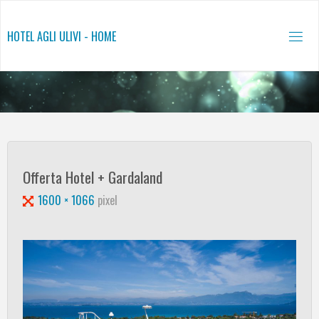
Salta
al
HOTEL AGLI ULIVI - HOME
contenuto
Offerta Hotel + Gardaland
Tutta
1600 × 1066
pixel
larghezza